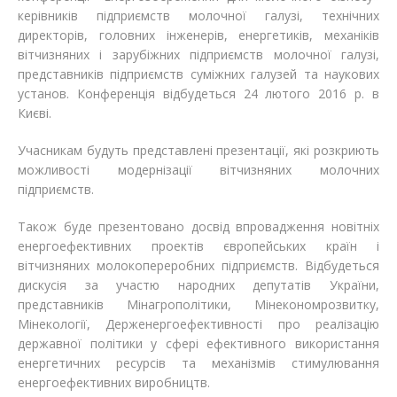
керівників підприємств молочної галузі, технічних
Відгуки
Автоматизація
директорів, головних інженерів, енергетиків, механіків
вітчизняних і зарубіжних підприємств молочної галузі,
Ліцензії, сертифікати, дипломи
Сервіс
представників підприємств суміжних галузей та наукових
установ. Конференція відбудеться 24 лютого 2016 р. в
Відео
Модернізація
Києві.
Вакансії
Учасникам будуть представлені презентації, які розкриють
можливості модернізації вітчизняних молочних
підприємств.
Також буде презентовано досвід впровадження новітніх
енергоефективних проектів європейських країн і
вітчизняних молокопереробних підприємств. Відбудеться
дискусія за участю народних депутатів України,
представників Мінагрополітики, Мінекономрозвитку,
Мінекології, Держенергоефективності про реалізацію
державної політики у сфері ефективного використання
енергетичних ресурсів та механізмів стимулювання
енергоефективних виробництв.