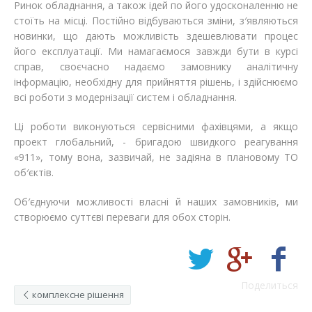
Ринок обладнання, а також ідей по його удосконаленню не
стоїть на місці. Постійно відбуваються зміни, з′являються
новинки, що дають можливість здешевлювати процес
його експлуатації. Ми намагаємося завжди бути в курсі
справ, своєчасно надаємо замовнику аналітичну
інформацію, необхідну для прийняття рішень, і здійснюємо
всі роботи з модернізації систем і обладнання.
Ці роботи виконуються сервісними фахівцями, а якщо
проект глобальний, - бригадою швидкого реагування
«911», тому вона, зазвичай, не задіяна в плановому ТО
об′єктів.
Об′єднуючи можливості власні й наших замовників, ми
створюємо суттєві переваги для обох сторін.
Поделиться
комплексне рішення