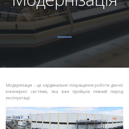
Відгуки
Автоматизація
Ліцензії, сертифікати, дипломи
Сервіс
Відео
Модернізація
Вакансії
Модернізація – це кардинальне покращення роботи діючої
інженерної системи, яка вже пройшла певний період
експлуатації.