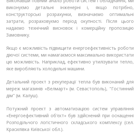
Виконавши повний аналіз роботи систем і обладнання, ми
виконуємо детальні інженерні і, якщо потрібно,
конструкторські розрахунки, визначаємо оптимальні
затрати, розраховуємо період окупності. Після цього
надаємо технічний висновок і комерційну пропозицію
Замовнику.
Якщо є можливість підвищити енергоефективність роботи
діючої системи, ми намагаємося максимально використати
цю можливість. Наприклад, ефективно утилізувати тепло,
яке виробляють холодильні машини.
Детальний проект з рекуперації тепла був виконаний для
мереж магазинів «Велмарт» (м. Севастополь), "Гостинний
дім" (м. Калуш).
Потужний проект з автоматизацією систем управління
«Енергоефективний об′єкт» був здійснений при оснащенні
Розподільчого логістичного складського комплексу (сел.
Красилівка Київської обл.).