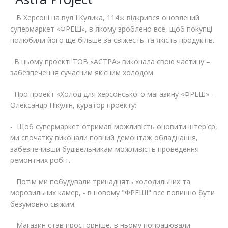
Відгуки
Автоматизація
В Херсоні на вул І.Кулика, 114ж відкрився оновлений
супермаркет «ФРЕШ», в якому зроблено все, щоб покупці
Ліцензії, сертифікати, дипломи
Сервіс
полюбили його ще більше за свіжесть та якість продуктів.
В цьому проекті ТОВ «АСТРА» виконала свою частину –
Відео
Модернізація
забезпечення сучасним якісним холодом.
Вакансії
Про проект «Холод для херсонського магазину «ФРЕШ» -
Олександр Нікулін, куратор проекту:
- Щоб супермаркет отримав можливість оновити інтер'єр,
ми спочатку виконали повний демонтаж обладнання,
забезпечивши будівельникам можливість проведення
ремонтних робіт.
Потім ми побудували тринадцять холодильних та
морозильних камер, - в новому "ФРЕШІ" все повинно бути
безумовно свіжим.
Магазин став просторніше, в ньому попрацювали