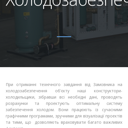
Відгуки
Автоматизація
Ліцензії, сертифікати, дипломи
Сервіс
Відео
Модернізація
Вакансії
При отриманні технічного завдання від Замовника на
холодозабезпечення об'єкту наші конструктори-
холодильщики, зібравши всі необхідні дані, проводять
розрахунки та проектують оптимальну систему
забезпечення холодом. Вони працюють із сучасними
графічними програмами, зручними для візуалізації проектів
та тими, що дозволяють враховувати багато важливих