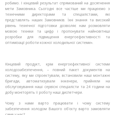
робимо. І кінцевий результат спрямований на досягнення
мети Замовника. Сьогодні все частіше ми працюємо з
технічними директорами та спеціалістами, які
представлять наших Замовників. Їхні знання та високий
рівень технічної підготовки дозволяє нам розмовляти
мовою техніки та цифр і пропонувати найновітніші
розробки для підвищення енергоефективності та
оптимізації роботи кожної холодильної системи».
Кінцевий продукт, крім енергоефективної системи
холодозабезпечення, – повний пакет документів на
систему, яку ми спроектували, встановили наші монтажні
бригади, автоматизували інженери, прийняли на
обслуговування наші сервісні спеціалісти та 24 години на
добу моніторять її роботу наші диспетчери.
Чому з нами варто працювати і чому систему
забезпечення холодом Вашого об'єкту варто замовляти
саме у нас?