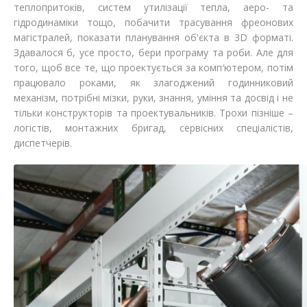
теплопритоків, систем утилізації тепла, аеро- та
гідродинаміки тощо, побачити трасування фреонових
магістралей, показати планування об'єкта в 3D форматі.
Здавалося б, усе просто, бери програму та роби. Але для
того, щоб все те, що проектується за комп′ютером, потім
працювало роками, як злагоджений годинниковий
механізм, потрібні мізки, руки, знання, уміння та досвід і не
тільки конструкторів та проектувальників. Трохи пізніше –
логістів, монтажних бригад, сервісних спеціалістів,
диспетчерів.